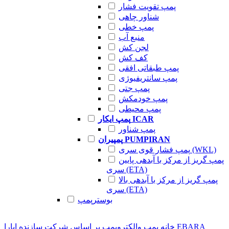
پمپ تقویت فشار
شناور چاهی
پمپ خطی
منبع آب
لجن کش
کف کش
پمپ طبقاتی افقی
پمپ سانتریفیوژی
پمپ جتی
پمپ خودمکش
پمپ محیطی
پمپ ایکار ICAR
پمپ شناور
پمپیران PUMPIRAN
پمپ فشار قوی سری (WKL)
پمپ گریز از مرکز با آبدهی پایین
سری (ETA)
پمپ گریز از مرکز با آبدهی بالا
سری (ETA)
بوسترپمپ
ابارا EBARA
خانه
پمپ والکتروپمپ
بر اساس شرکت سازنده