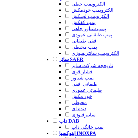
الکتروپمپ خطی
الکتروپمپ خودمکش
الکتروپمپ لجنکش
پمپ کفکش
پمپ شناور چاهی
پمپ طبقاتی عمودی
افقی طبقاتی
پمپ محیطی
الکتروپمپ سانتریفیوژی
سائر SAER
تاریخچه شرکت سایر
فشار قوی
پمپ شناور
طبقاتی افقی
طبقاتی عمودی
خود مکش
محیطی
دنده ای
سانترفیوژی
داب DAB
پمپ خانگی داب
اینوکسپا INOXPA