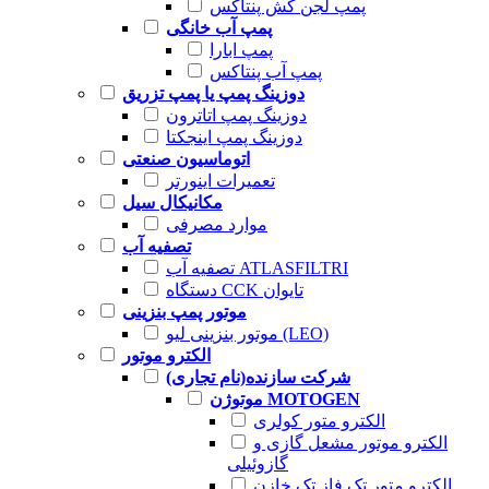
پمپ لجن کش پنتاکس
پمپ آب خانگی
پمپ ابارا
پمپ آب پنتاکس
دوزینگ پمپ یا پمپ تزریق
دوزینگ پمپ اتاترون
دوزینگ پمپ اینجکتا
اتوماسیون صنعتی
تعمیرات اینورتر
مکانیکال سیل
موارد مصرفی
تصفیه آب
تصفیه آب ATLASFILTRI
دستگاه CCK تایوان
موتور پمپ بنزینی
موتور بنزینی لیو (LEO)
الکترو موتور
شرکت سازنده(نام تجاری)
موتوژن MOTOGEN
الکترو متور کولری
الکترو موتور مشعل گازی و
گازوئیلی
الکترو متور تک فاز تک خازن