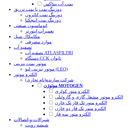
پمپ آب پنتاکس
دوزینگ پمپ یا پمپ تزریق
دوزینگ پمپ اتاترون
دوزینگ پمپ اینجکتا
اتوماسیون صنعتی
تعمیرات اینورتر
مکانیکال سیل
موارد مصرفی
تصفیه آب
تصفیه آب ATLASFILTRI
دستگاه CCK تایوان
موتور پمپ بنزینی
موتور بنزینی لیو (LEO)
الکترو موتور
شرکت سازنده(نام تجاری)
موتوژن MOTOGEN
الکترو متور کولری
الکترو موتور مشعل گازی و گازوئیلی
الکترو متور تک فاز تک خازن
الکترو متور تک فاز دو خازن
الکترو متور سه فاز
شیرالات-و-اتصالات
شیشه رویت