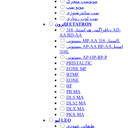
مونوپمپ متحرک
مونو پمپ
پمپ سانتریفیوژی
پمپ لوب روتاری
اتاترون ETATRON
دیافراگمی هد استیل 316 AD-
AA BD-AA
پیستونی MP-AA استیل 316L
پیستونی AP-AA BP-AAاستیل
316L
پیستونی AP-OP-BP-P
PRISTALTIC
EONE MF
BTMF
EONE
HF
PB MA
DLS MA
DLS2 MA
DLX MA
PKX MA
لیو LEO
طبقاتی عمودی