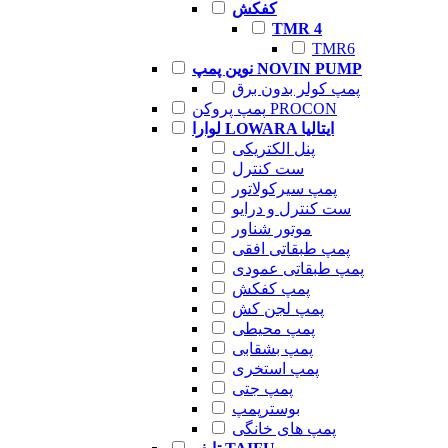
کفکش
TMR 4
TMR6
نوین پمپ NOVIN PUMP
پمپ کولر بدون برق
پمپ پروکن PROCON
لوارا LOWARA ایتالیا
پنل الکتریکی
ست کنترل
پمپ سیرکولاتور
ست کنترل و درایو
موتور شناور
پمپ طبقاتی افقی
پمپ طبقاتی عمودی
پمپ کفکش
پمپ لجن کش
پمپ محیطی
پمپ بشقابی
پمپ استخری
پمپ جتی
بوسترپمپ
پمپ های خانگی