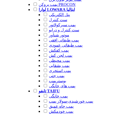
پمپ پروکن PROCON
لوارا LOWARA ایتالیا
پنل الکتریکی
ست کنترل
پمپ سیرکولاتور
ست کنترل و درایو
موتور شناور
پمپ طبقاتی افقی
پمپ طبقاتی عمودی
پمپ کفکش
پمپ لجن کش
پمپ محیطی
پمپ بشقابی
پمپ استخری
پمپ جتی
بوسترپمپ
پمپ های خانگی
تایفو TAIFU
پمپ خانگی
پمپ خورشیدی-سولار پمپ
پمپ چاه عمیق
پمپ خودمکش