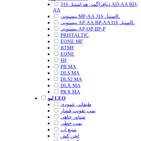
دیافراگمی هد استیل 316 AD-AA BD-
AA
پیستونی MP-AA استیل 316L
پیستونی AP-AA BP-AAاستیل 316L
پیستونی AP-OP-BP-P
PRISTALTIC
EONE MF
BTMF
EONE
HF
PB MA
DLS MA
DLS2 MA
DLX MA
PKX MA
لیو LEO
طبقاتی عمودی
پمپ تقویت فشار
شناور چاهی
پمپ خطی
منبع آب
لجن کش