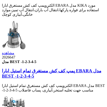
الکتروپمپ کف کش مستغرق ابارا EBARA مدل KIKA مورد
استفاده برای فواره پارکها،انتقال آب باران،انتقال آب تمیز،موارد
خانگی،آبیاری کوچک
مشاهده
2026647
مدل BEST -1-2-3-4-5
پمپ کف کش مستغرق تمام استیل ابارا EBARA مدل
BEST -1-2-3-4-5
الکتروپمپ کف کش مستغرق تمام استیل ابارا EBARA مدل BEST
-1-2-3-4-5 مناسب جهت تخلیه استخر،آبیاری، پساب فاضلاب