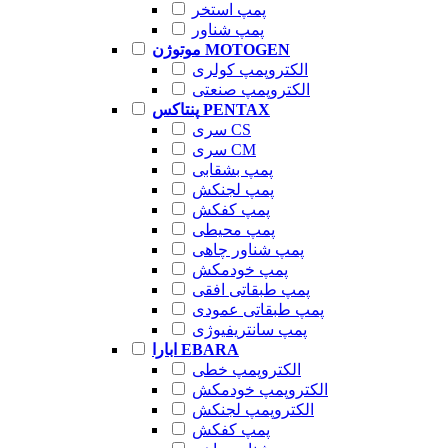
پمپ استخر
پمپ شناور
موتوژن MOTOGEN
الکتروپمپ کولری
الکتروپمپ صنعتی
پنتاکس PENTAX
سری CS
سری CM
پمپ بشقابی
پمپ لجنکش
پمپ کفکش
پمپ محیطی
پمپ شناور چاهی
پمپ خودمکش
پمپ طبقاتی افقی
پمپ طبقاتی عمودی
پمپ سانتریفیوژی
ابارا EBARA
الکتروپمپ خطی
الکتروپمپ خودمکش
الکتروپمپ لجنکش
پمپ کفکش