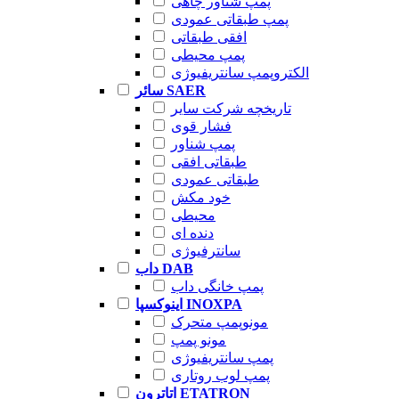
پمپ شناور چاهی
پمپ طبقاتی عمودی
افقی طبقاتی
پمپ محیطی
الکتروپمپ سانتریفیوژی
سائر SAER
تاریخچه شرکت سایر
فشار قوی
پمپ شناور
طبقاتی افقی
طبقاتی عمودی
خود مکش
محیطی
دنده ای
سانترفیوژی
داب DAB
پمپ خانگی داب
اینوکسپا INOXPA
مونوپمپ متحرک
مونو پمپ
پمپ سانتریفیوژی
پمپ لوب روتاری
اتاترون ETATRON