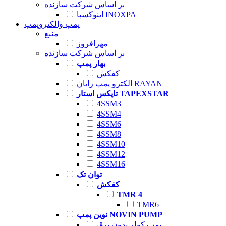
بر اساس شرکت سازنده
اینوکسپا INOXPA
پمپ والکتروپمپ
منبع
مهرافروز
بر اساس شرکت سازنده
بهار پمپ
کفکش
الکترو پمپ رایان RAYAN
تاپکس استار TAPEXSTAR
4SSM3
4SSM4
4SSM6
4SSM8
4SSM10
4SSM12
4SSM16
توان تک
کفکش
TMR 4
TMR6
نوین پمپ NOVIN PUMP
پمپ کولر بدون برق