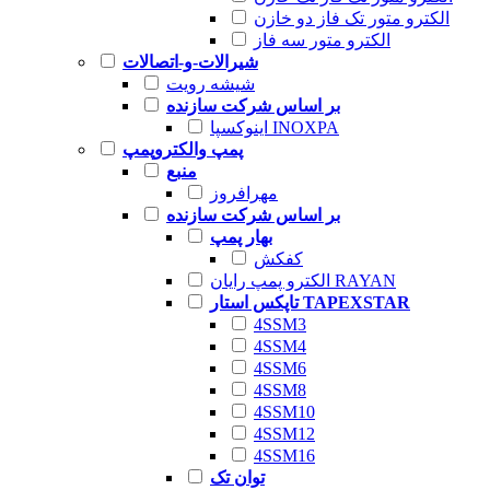
الکترو متور تک فاز دو خازن
الکترو متور سه فاز
شیرالات-و-اتصالات
شیشه رویت
بر اساس شرکت سازنده
اینوکسپا INOXPA
پمپ والکتروپمپ
منبع
مهرافروز
بر اساس شرکت سازنده
بهار پمپ
کفکش
الکترو پمپ رایان RAYAN
تاپکس استار TAPEXSTAR
4SSM3
4SSM4
4SSM6
4SSM8
4SSM10
4SSM12
4SSM16
توان تک