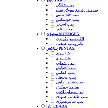
تایفو TAIFU
پمپ خانگی
پمپ خورشیدی-سولار پمپ
پمپ چاه عمیق
پمپ خودمکش
پمپ استخر
پمپ شناور
موتوژن MOTOGEN
الکتروپمپ کولری
الکتروپمپ صنعتی
پنتاکس PENTAX
سری CS
سری CM
پمپ بشقابی
پمپ لجنکش
پمپ کفکش
پمپ محیطی
پمپ شناور چاهی
پمپ خودمکش
پمپ طبقاتی افقی
پمپ طبقاتی عمودی
پمپ سانتریفیوژی
ابارا EBARA