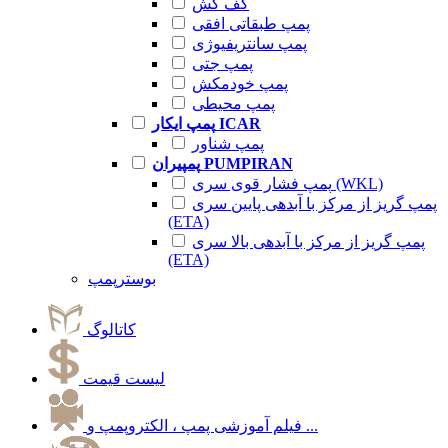
کف کش
پمپ طبقاتی افقی
پمپ سانتریفیوژی
پمپ جتی
پمپ خودمکش
پمپ محیطی
پمپ ایکار ICAR
پمپ شناور
پمپیران PUMPIRAN
پمپ فشار قوی سری (WKL)
پمپ گریز از مرکز با آبدهی پایین سری
(ETA)
پمپ گریز از مرکز با آبدهی بالا سری
(ETA)
بوسترپمپ
کاتالوگ
لیست قیمت
فیلم آموزشی پمپ ، الکتروپمپ و ...