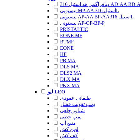
اگمی هد استیل 316 AD-AA BD-AA
پیستونی MP-AA استیل 316L
پیستونی AP-AA BP-AAاستیل 316L
پیستونی AP-OP-BP-P
PRISTALTIC
EONE MF
BTMF
EONE
HF
PB MA
DLS MA
DLS2 MA
DLX MA
PKX MA
لیو LEO
طبقاتی عمودی
پمپ تقویت فشار
شناور چاهی
پمپ خطی
منبع آب
لجن کش
کف کش