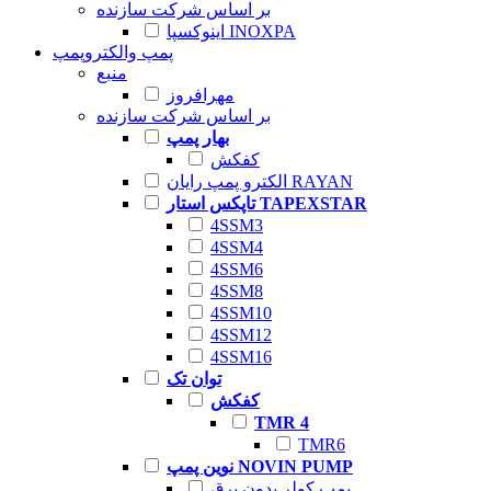
بر اساس شرکت سازنده
اینوکسپا INOXPA
پمپ والکتروپمپ
منبع
مهرافروز
بر اساس شرکت سازنده
بهار پمپ
کفکش
الکترو پمپ رایان RAYAN
تاپکس استار TAPEXSTAR
4SSM3
4SSM4
4SSM6
4SSM8
4SSM10
4SSM12
4SSM16
توان تک
کفکش
TMR 4
TMR6
نوین پمپ NOVIN PUMP
پمپ کولر بدون برق