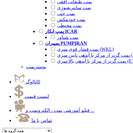
پمپ طبقاتی افقی
پمپ سانتریفیوژی
پمپ جتی
پمپ خودمکش
پمپ محیطی
پمپ ایکار ICAR
پمپ شناور
پمپیران PUMPIRAN
پمپ فشار قوی سری (WKL)
 سری (ETA)
آبدهی بالا سری (ETA)
بوسترپمپ
کاتالوگ
لیست قیمت
فیلم آموزشی پمپ ، الکتروپمپ و ...
تماس با ما