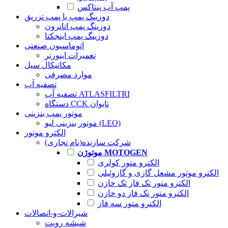
پمپ آب پنتاکس
دوزینگ پمپ یا پمپ تزریق
دوزینگ پمپ اتاترون
دوزینگ پمپ اینجکتا
اتوماسیون صنعتی
تعمیرات اینورتر
مکانیکال سیل
موارد مصرفی
تصفیه آب
تصفیه آب ATLASFILTRI
دستگاه CCK تایوان
موتور پمپ بنزینی
موتور بنزینی لیو (LEO)
الکترو موتور
شرکت سازنده(نام تجاری)
موتوژن MOTOGEN
الکترو متور کولری
الکترو موتور مشعل گازی و گازوئیلی
الکترو متور تک فاز تک خازن
الکترو متور تک فاز دو خازن
الکترو متور سه فاز
شیرالات-و-اتصالات
شیشه رویت