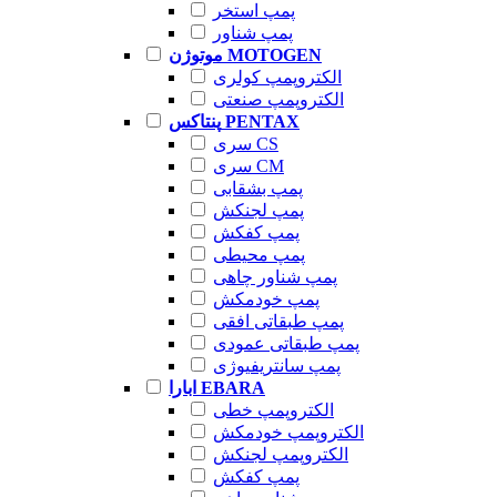
پمپ استخر
پمپ شناور
موتوژن MOTOGEN
الکتروپمپ کولری
الکتروپمپ صنعتی
پنتاکس PENTAX
سری CS
سری CM
پمپ بشقابی
پمپ لجنکش
پمپ کفکش
پمپ محیطی
پمپ شناور چاهی
پمپ خودمکش
پمپ طبقاتی افقی
پمپ طبقاتی عمودی
پمپ سانتریفیوژی
ابارا EBARA
الکتروپمپ خطی
الکتروپمپ خودمکش
الکتروپمپ لجنکش
پمپ کفکش