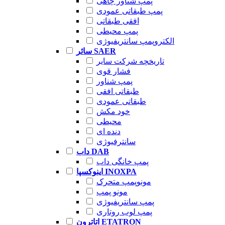
پمپ شناور چاهی
پمپ طبقاتی عمودی
افقی طبقاتی
پمپ محیطی
الکتروپمپ سانتریفیوژی
سائر SAER
تاریخچه شرکت سایر
فشار قوی
پمپ شناور
طبقاتی افقی
طبقاتی عمودی
خود مکش
محیطی
دنده ای
سانترفیوژی
داب DAB
پمپ خانگی داب
اینوکسپا INOXPA
مونوپمپ متحرک
مونو پمپ
پمپ سانتریفیوژی
پمپ لوب روتاری
اتاترون ETATRON