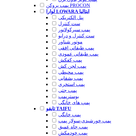
پمپ پروکن PROCON
لوارا LOWARA ایتالیا
پنل الکتریکی
ست کنترل
پمپ سیرکولاتور
ست کنترل و درایو
موتور شناور
پمپ طبقاتی افقی
پمپ طبقاتی عمودی
پمپ کفکش
پمپ لجن کش
پمپ محیطی
پمپ بشقابی
پمپ استخری
پمپ جتی
بوسترپمپ
پمپ های خانگی
تایفو TAIFU
پمپ خانگی
پمپ خورشیدی-سولار پمپ
پمپ چاه عمیق
پمپ خودمکش