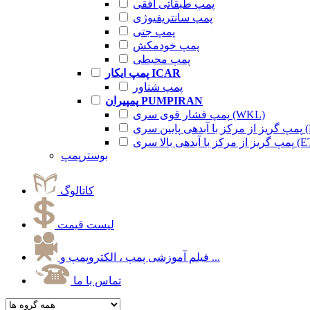
پمپ طبقاتی افقی
پمپ سانتریفیوژی
پمپ جتی
پمپ خودمکش
پمپ محیطی
پمپ ایکار ICAR
پمپ شناور
پمپیران PUMPIRAN
پمپ فشار قوی سری (WKL)
 سری (ETA)
آبدهی بالا سری (ETA)
بوسترپمپ
کاتالوگ
لیست قیمت
فیلم آموزشی پمپ ، الکتروپمپ و ...
تماس با ما