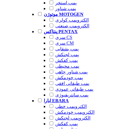
پمپ استخر
پمپ شناور
موتوژن MOTOGEN
الکتروپمپ کولری
الکتروپمپ صنعتی
پنتاکس PENTAX
سری CS
سری CM
پمپ بشقابی
پمپ لجنکش
پمپ کفکش
پمپ محیطی
پمپ شناور چاهی
پمپ خودمکش
پمپ طبقاتی افقی
پمپ طبقاتی عمودی
پمپ سانتریفیوژی
ابارا EBARA
الکتروپمپ خطی
الکتروپمپ خودمکش
الکتروپمپ لجنکش
پمپ کفکش