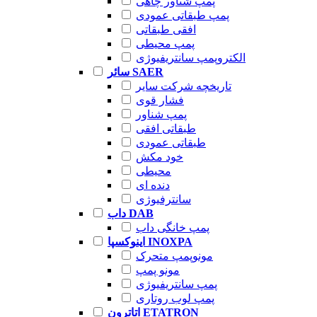
پمپ شناور چاهی
پمپ طبقاتی عمودی
افقی طبقاتی
پمپ محیطی
الکتروپمپ سانتریفیوژی
سائر SAER
تاریخچه شرکت سایر
فشار قوی
پمپ شناور
طبقاتی افقی
طبقاتی عمودی
خود مکش
محیطی
دنده ای
سانترفیوژی
داب DAB
پمپ خانگی داب
اینوکسپا INOXPA
مونوپمپ متحرک
مونو پمپ
پمپ سانتریفیوژی
پمپ لوب روتاری
اتاترون ETATRON