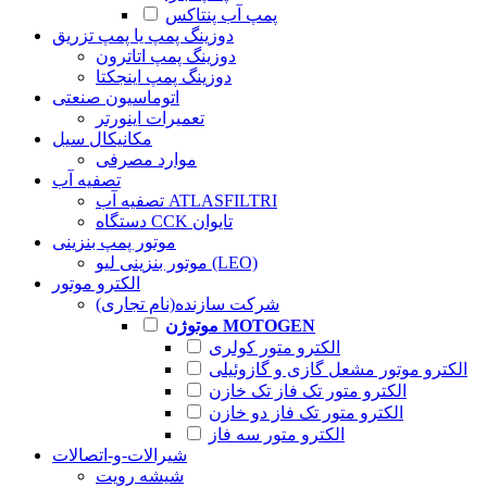
پمپ آب پنتاکس
دوزینگ پمپ یا پمپ تزریق
دوزینگ پمپ اتاترون
دوزینگ پمپ اینجکتا
اتوماسیون صنعتی
تعمیرات اینورتر
مکانیکال سیل
موارد مصرفی
تصفیه آب
تصفیه آب ATLASFILTRI
دستگاه CCK تایوان
موتور پمپ بنزینی
موتور بنزینی لیو (LEO)
الکترو موتور
شرکت سازنده(نام تجاری)
موتوژن MOTOGEN
الکترو متور کولری
الکترو موتور مشعل گازی و گازوئیلی
الکترو متور تک فاز تک خازن
الکترو متور تک فاز دو خازن
الکترو متور سه فاز
شیرالات-و-اتصالات
شیشه رویت