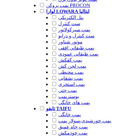
پمپ پروکن PROCON
لوارا LOWARA ایتالیا
پنل الکتریکی
ست کنترل
پمپ سیرکولاتور
ست کنترل و درایو
موتور شناور
پمپ طبقاتی افقی
پمپ طبقاتی عمودی
پمپ کفکش
پمپ لجن کش
پمپ محیطی
پمپ بشقابی
پمپ استخری
پمپ جتی
بوسترپمپ
پمپ های خانگی
تایفو TAIFU
پمپ خانگی
پمپ خورشیدی-سولار پمپ
پمپ چاه عمیق
پمپ خودمکش