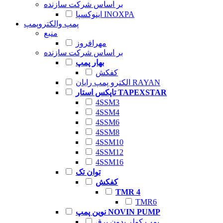
بر اساس شرکت سازنده
اینوکسپا INOXPA
پمپ والکتروپمپ
منبع
مهرافروز
بر اساس شرکت سازنده
بهار پمپ
کفکش
الکترو پمپ رایان RAYAN
تاپکس استار TAPEXSTAR
4SSM3
4SSM4
4SSM6
4SSM8
4SSM10
4SSM12
4SSM16
توان تک
کفکش
TMR 4
TMR6
نوین پمپ NOVIN PUMP
پمپ کولر بدون برق