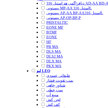
اگمی هد استیل 316 AD-AA BD-AA
پیستونی MP-AA استیل 316L
پیستونی AP-AA BP-AAاستیل 316L
پیستونی AP-OP-BP-P
PRISTALTIC
EONE MF
BTMF
EONE
HF
PB MA
DLS MA
DLS2 MA
DLX MA
PKX MA
لیو LEO
طبقاتی عمودی
پمپ تقویت فشار
شناور چاهی
پمپ خطی
منبع آب
لجن کش
کف کش