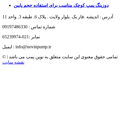
دوزینگ پمپ کوچک مناسب برای استفاده حجم پایین
آدرس : اندیشه .فاز یک .بلوار ولایت . پلاک 6. طبقه 3. واحد 11
شماره تماس : 09197486330
نمابر :021-65239974
ایمیل : info@novinpump.ir
© تمامی حقوق معنوی این سایت متعلق به نوین پمپ می باشد |
نقشه سایت