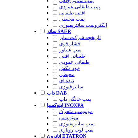
پمپ شناور چاهی
پمپ طبقاتی عمودی
افقی طبقاتی
پمپ محیطی
الکتروپمپ سانتریفیوژی
سائر SAER
تاریخچه شرکت سایر
فشار قوی
پمپ شناور
طبقاتی افقی
طبقاتی عمودی
خود مکش
محیطی
دنده ای
سانترفیوژی
داب DAB
پمپ خانگی داب
اینوکسپا INOXPA
مونوپمپ متحرک
مونو پمپ
پمپ سانتریفیوژی
پمپ لوب روتاری
اتاترون ETATRON