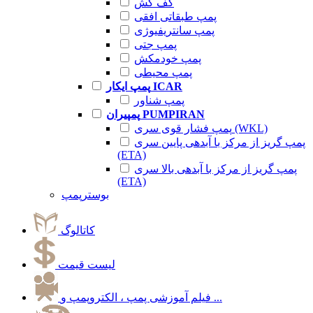
کف کش
پمپ طبقاتی افقی
پمپ سانتریفیوژی
پمپ جتی
پمپ خودمکش
پمپ محیطی
پمپ ایکار ICAR
پمپ شناور
پمپیران PUMPIRAN
پمپ فشار قوی سری (WKL)
پمپ گریز از مرکز با آبدهی پایین سری
(ETA)
پمپ گریز از مرکز با آبدهی بالا سری
(ETA)
بوسترپمپ
کاتالوگ
لیست قیمت
فیلم آموزشی پمپ ، الکتروپمپ و ...