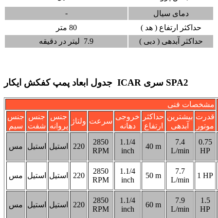
-
دمای سیال
حداکثر ارتفاع ( هد )
80 متر
حداکثر آبدهی ( دبی )
7.9 لیتر در دقیقه
جدول ابعاد پمپ کفکش ایکار ICAR سری SPA2
مشخصات فنی
قدرت
بیشترین
حداکثر
خروجی
جنس
جنس
جنس
سرعت
ولتاژ
موتور
آبدهی
ارتفاع
دهانه
پروانه
شفت
سیم
2850
1.1/4
7.4
0.75
40 m
220
استیل
استیل
مس
RPM
inch
L/min
HP
2850
1.1/4
7.7
1 HP
50 m
220
استیل
استیل
مس
RPM
inch
L/min
2850
1.1/4
7.9
1.5
60 m
220
استیل
استیل
مس
RPM
inch
L/min
HP