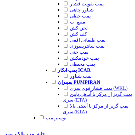
پمپ تقویت فشار
شناور چاهی
پمپ خطی
منبع آب
لجن کش
کف کش
پمپ طبقاتی افقی
پمپ سانتریفیوژی
پمپ جتی
پمپ خودمکش
پمپ محیطی
پمپ ایکار ICAR
پمپ شناور
پمپیران PUMPIRAN
پمپ فشار قوی سری (WKL)
پمپ گریز از مرکز با آبدهی پایین
سری (ETA)
پمپ گریز از مرکز با آبدهی بالا
سری (ETA)
بوسترپمپ
خانه
پمپ والکتروپمپ