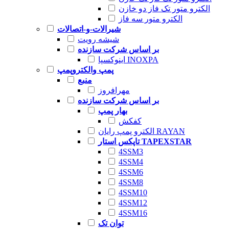
الکترو متور تک فاز دو خازن
الکترو متور سه فاز
شیرالات-و-اتصالات
شیشه رویت
بر اساس شرکت سازنده
اینوکسپا INOXPA
پمپ والکتروپمپ
منبع
مهرافروز
بر اساس شرکت سازنده
بهار پمپ
کفکش
الکترو پمپ رایان RAYAN
تاپکس استار TAPEXSTAR
4SSM3
4SSM4
4SSM6
4SSM8
4SSM10
4SSM12
4SSM16
توان تک