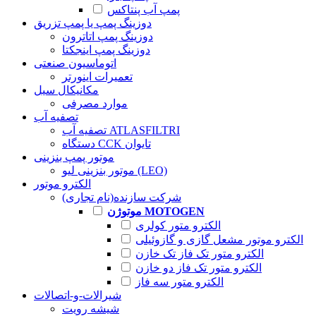
پمپ آب پنتاکس
دوزینگ پمپ یا پمپ تزریق
دوزینگ پمپ اتاترون
دوزینگ پمپ اینجکتا
اتوماسیون صنعتی
تعمیرات اینورتر
مکانیکال سیل
موارد مصرفی
تصفیه آب
تصفیه آب ATLASFILTRI
دستگاه CCK تایوان
موتور پمپ بنزینی
موتور بنزینی لیو (LEO)
الکترو موتور
شرکت سازنده(نام تجاری)
موتوژن MOTOGEN
الکترو متور کولری
الکترو موتور مشعل گازی و گازوئیلی
الکترو متور تک فاز تک خازن
الکترو متور تک فاز دو خازن
الکترو متور سه فاز
شیرالات-و-اتصالات
شیشه رویت