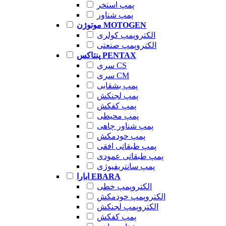
پمپ استخر
پمپ شناور
موتوژن MOTOGEN
الکتروپمپ کولری
الکتروپمپ صنعتی
پنتاکس PENTAX
سری CS
سری CM
پمپ بشقابی
پمپ لجنکش
پمپ کفکش
پمپ محیطی
پمپ شناور چاهی
پمپ خودمکش
پمپ طبقاتی افقی
پمپ طبقاتی عمودی
پمپ سانتریفیوژی
ابارا EBARA
الکتروپمپ خطی
الکتروپمپ خودمکش
الکتروپمپ لجنکش
پمپ کفکش