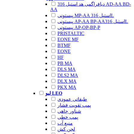
دیافراگمی هد استیل 316 AD-AA BD-
AA
پیستونی MP-AA استیل 316L
پیستونی AP-AA BP-AAاستیل 316L
پیستونی AP-OP-BP-P
PRISTALTIC
EONE MF
BTMF
EONE
HF
PB MA
DLS MA
DLS2 MA
DLX MA
PKX MA
لیو LEO
طبقاتی عمودی
پمپ تقویت فشار
شناور چاهی
پمپ خطی
منبع آب
لجن کش