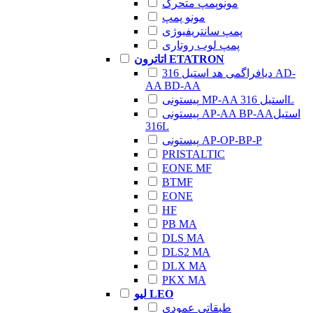
مونوپمپ متحرک
مونو پمپ
پمپ سانتریفیوژی
پمپ لوب روتاری
اتاترون ETATRON
دیافراگمی هد استیل 316 AD-
AA BD-AA
پیستونی MP-AA استیل 316L
پیستونی AP-AA BP-AAاستیل
316L
پیستونی AP-OP-BP-P
PRISTALTIC
EONE MF
BTMF
EONE
HF
PB MA
DLS MA
DLS2 MA
DLX MA
PKX MA
لیو LEO
طبقاتی عمودی