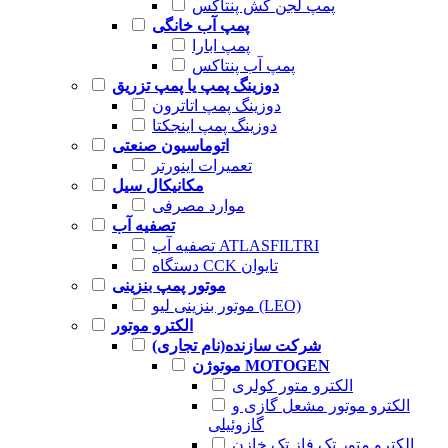
پمپ لجن کش پنتاکس
پمپ آب خانگی
پمپ ابارا
پمپ آب پنتاکس
دوزینگ پمپ یا پمپ تزریق
دوزینگ پمپ اتاترون
دوزینگ پمپ اینجکتا
اتوماسیون صنعتی
تعمیرات اینورتر
مکانیکال سیل
موارد مصرفی
تصفیه آب
تصفیه آب ATLASFILTRI
دستگاه CCK تایوان
موتور پمپ بنزینی
موتور بنزینی لیو (LEO)
الکترو موتور
شرکت سازنده(نام تجاری)
موتوژن MOTOGEN
الکترو متور کولری
الکترو موتور مشعل گازی و
گازوئیلی
الکترو متور تک فاز تک خازن