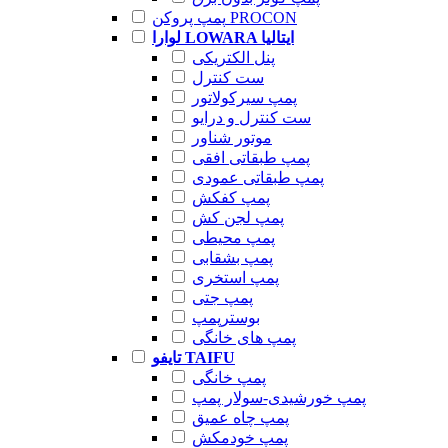
پمپ پروکن PROCON
لوارا LOWARA ایتالیا
پنل الکتریکی
ست کنترل
پمپ سیرکولاتور
ست کنترل و درایو
موتور شناور
پمپ طبقاتی افقی
پمپ طبقاتی عمودی
پمپ کفکش
پمپ لجن کش
پمپ محیطی
پمپ بشقابی
پمپ استخری
پمپ جتی
بوسترپمپ
پمپ های خانگی
تایفو TAIFU
پمپ خانگی
پمپ خورشیدی-سولار پمپ
پمپ چاه عمیق
پمپ خودمکش