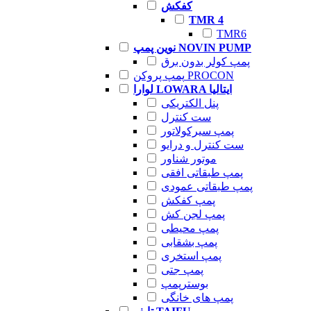
کفکش
TMR 4
TMR6
نوین پمپ NOVIN PUMP
پمپ کولر بدون برق
پمپ پروکن PROCON
لوارا LOWARA ایتالیا
پنل الکتریکی
ست کنترل
پمپ سیرکولاتور
ست کنترل و درایو
موتور شناور
پمپ طبقاتی افقی
پمپ طبقاتی عمودی
پمپ کفکش
پمپ لجن کش
پمپ محیطی
پمپ بشقابی
پمپ استخری
پمپ جتی
بوسترپمپ
پمپ های خانگی