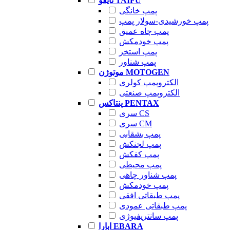
تایفو TAIFU
پمپ خانگی
پمپ خورشیدی-سولار پمپ
پمپ چاه عمیق
پمپ خودمکش
پمپ استخر
پمپ شناور
موتوژن MOTOGEN
الکتروپمپ کولری
الکتروپمپ صنعتی
پنتاکس PENTAX
سری CS
سری CM
پمپ بشقابی
پمپ لجنکش
پمپ کفکش
پمپ محیطی
پمپ شناور چاهی
پمپ خودمکش
پمپ طبقاتی افقی
پمپ طبقاتی عمودی
پمپ سانتریفیوژی
ابارا EBARA