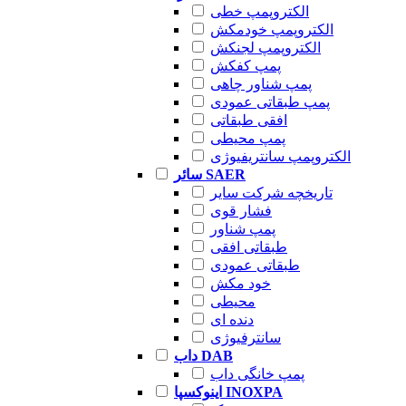
الکتروپمپ خطی
الکتروپمپ خودمکش
الکتروپمپ لجنکش
پمپ کفکش
پمپ شناور چاهی
پمپ طبقاتی عمودی
افقی طبقاتی
پمپ محیطی
الکتروپمپ سانتریفیوژی
سائر SAER
تاریخچه شرکت سایر
فشار قوی
پمپ شناور
طبقاتی افقی
طبقاتی عمودی
خود مکش
محیطی
دنده ای
سانترفیوژی
داب DAB
پمپ خانگی داب
اینوکسپا INOXPA