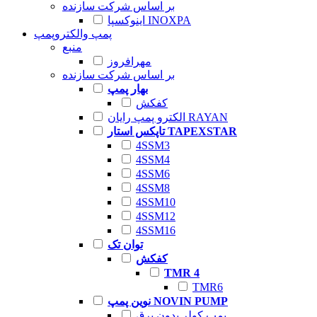
بر اساس شرکت سازنده
اینوکسپا INOXPA
پمپ والکتروپمپ
منبع
مهرافروز
بر اساس شرکت سازنده
بهار پمپ
کفکش
الکترو پمپ رایان RAYAN
تاپکس استار TAPEXSTAR
4SSM3
4SSM4
4SSM6
4SSM8
4SSM10
4SSM12
4SSM16
توان تک
کفکش
TMR 4
TMR6
نوین پمپ NOVIN PUMP
پمپ کولر بدون برق